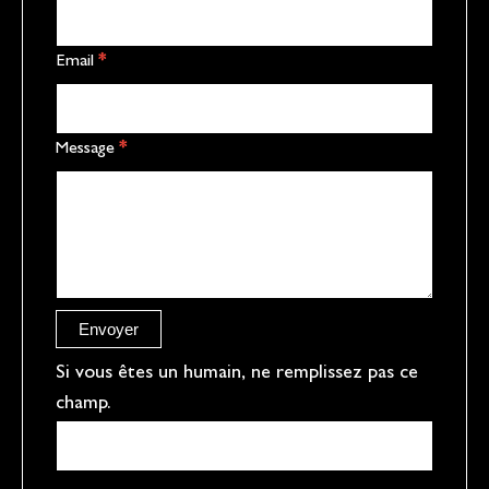
a
c
Email
*
t
U
s
Message
*
p
a
g
e
r
e
Envoyer
f
Si vous êtes un humain, ne remplissez pas ce
champ.