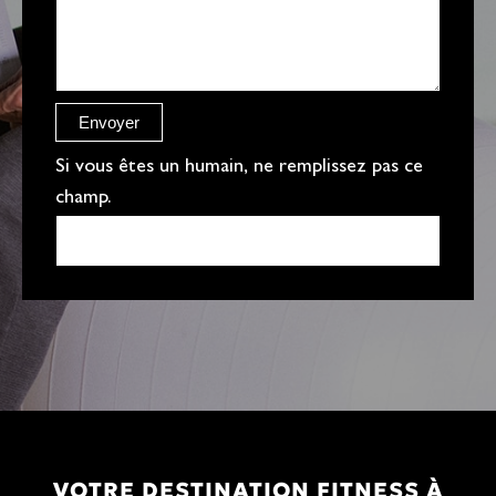
g
e
r
e
Envoyer
f
Si vous êtes un humain, ne remplissez pas ce
champ.
VOTRE DESTINATION FITNESS À