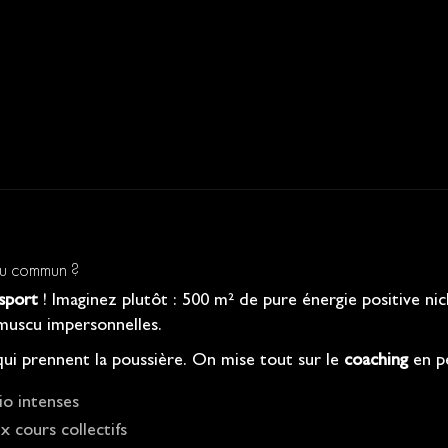
 du commun ?
 sport
! Imaginez plutôt : 500 m² de pure énergie positive ni
e muscu impersonnelles.
qui prennent la poussière. On mise tout sur le
coaching
en pe
io intenses
 cours collectifs