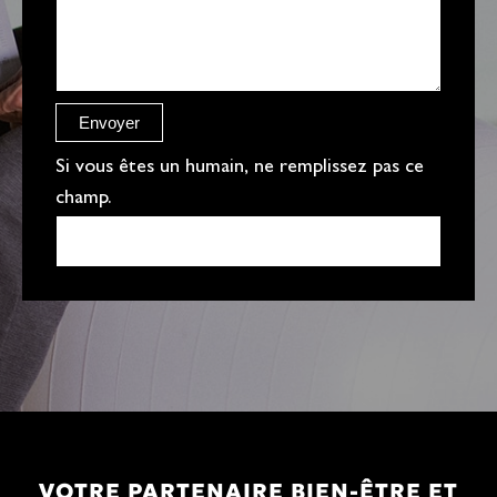
g
e
r
e
Envoyer
f
Si vous êtes un humain, ne remplissez pas ce
champ.
VOTRE PARTENAIRE BIEN-ÊTRE ET