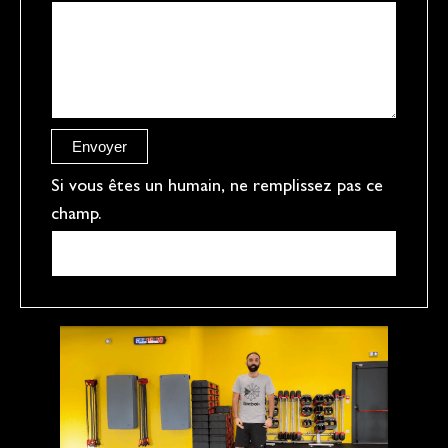
a
g
e
r
e
Envoyer
f
Si vous êtes un humain, ne remplissez pas ce
champ.