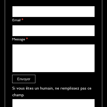
t
a
c
Email
*
t
U
s
Message
*
p
a
g
e
r
e
Envoyer
f
Si vous êtes un humain, ne remplissez pas ce
champ.