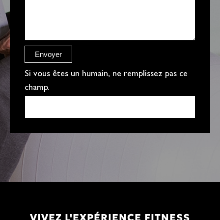
g
e
r
e
Envoyer
f
Si vous êtes un humain, ne remplissez pas ce
champ.
VIVEZ L'EXPÉRIENCE FITNESS