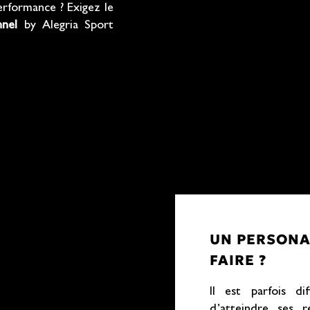
erformance ? Exigez le
nnel
by Alegria Sport
UN PERSONAL
FAIRE ?
Il est parfois di
d’atteindre ses 