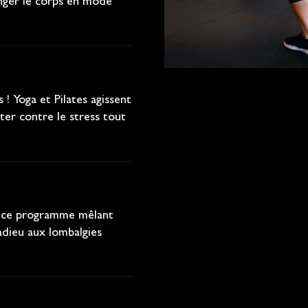
enger le corps en mode
! Yoga et Pilates agissent
ter contre le stress tout
ec ce programme mêlant
adieu aux lombalgies