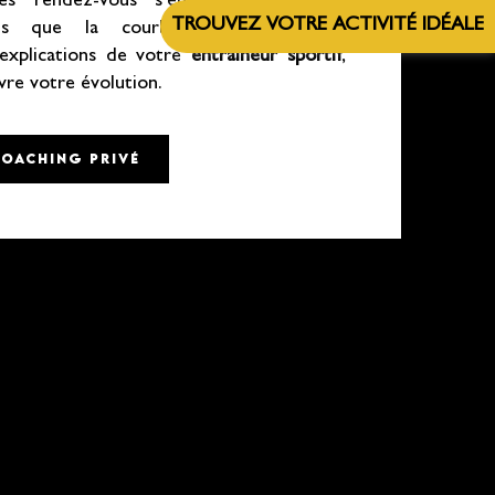
les rendez-vous s’enchaînent à votre
TROUVEZ VOTRE ACTIVITÉ IDÉALE
dis que la courbe de progression,
explications de votre
entraîneur sportif
,
vre votre évolution.
COACHING PRIVÉ